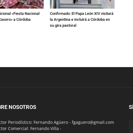
dicional «Fiesta Nacional
Confirmado: El Papa León XIV visitará
Casero» a Córdoba
la Argentina e incluirá a Córdoba en
su gira pastoral
BRE NOSOTROS
S
ctor Periodístico: Fernando Agüero -
fgaguero@gmail.com
ctor Comercial: Fernando Villa -