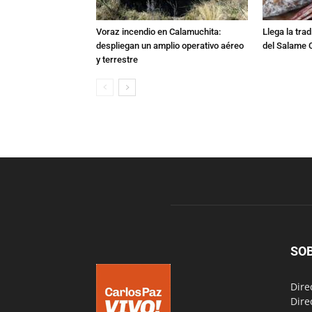
Voraz incendio en Calamuchita:
Llega la tra
despliegan un amplio operativo aéreo
del Salame 
y terrestre
SO
Dire
Dire