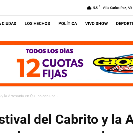
C
5.5
Villa Carlos Paz, AR
A CIUDAD
LOS HECHOS
POLÍTICA
VIVO SHOW
DEPORTE
 y la Artesanía en Quilino con una...
tival del Cabrito y la 