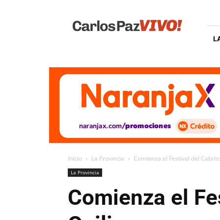
Carlos
Paz
Vivo
L
Inicio
La Provincia
Comienza el Festival del Cabrito
La Provincia
Comienza el Fes