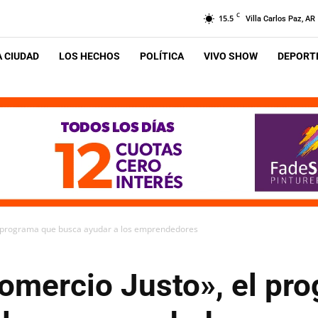
C
15.5
Villa Carlos Paz, AR
A CIUDAD
LOS HECHOS
POLÍTICA
VIVO SHOW
DEPORTE
l programa que busca ayudar a los emprendedores
omercio Justo», el pr