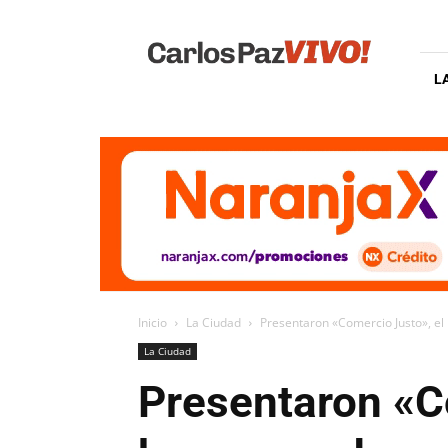
Carlos
Paz
Vivo
L
Inicio
La Ciudad
Presentaron «Comercio Justo», e
La Ciudad
Presentaron «C