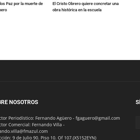
los Paz por la muerte de
El Cristo Obrero quiere concretar una
mero
obra histórica en la escuela
BRE NOSOTROS
S
ctor Periodístico: Fernando Agüero -
fgaguero@gmail.com
ctor Comercial: Fernando Villa -
ando.villa@fmazul.com
cción: 9 de Julio 90. Piso 10. Of 107.(X5152EYN)