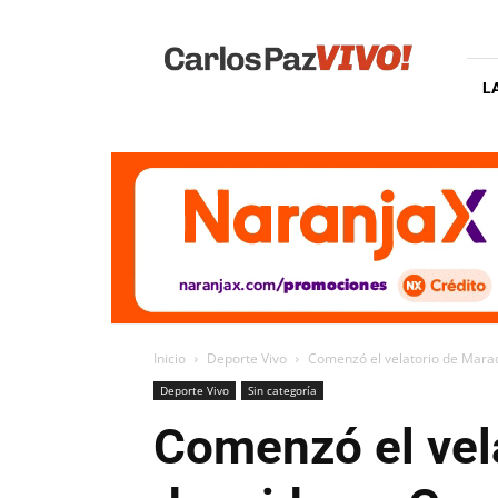
Carlos
Paz
Vivo
L
Inicio
Deporte Vivo
Comenzó el velatorio de Marad
Deporte Vivo
Sin categoría
Comenzó el vel