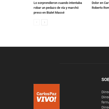
Lo sorprendieron cuando intentaba
Dolor en Car
robar un pedazo de vía y marchó
Roberto Ro
preso en Bialet Massé
SO
Dire
Dire
fern
Dire