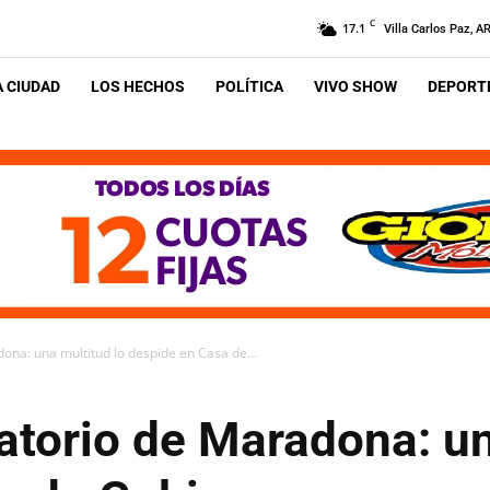
C
17.1
Villa Carlos Paz, A
A CIUDAD
LOS HECHOS
POLÍTICA
VIVO SHOW
DEPORTE
ona: una multitud lo despide en Casa de...
atorio de Maradona: un