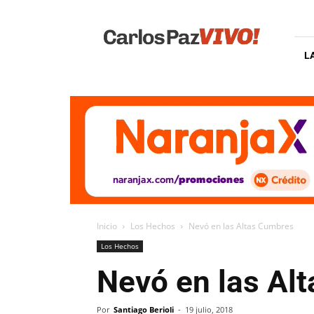
Carlos
Paz
Vivo
L
Inicio
Los Hechos
Nevó en las Altas Cumbres
Los Hechos
Nevó en las Al
Por
Santiago Berioli
-
19 julio, 2018