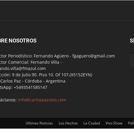
BRE NOSOTROS
S
ctor Periodístico: Fernando Agüero -
fgaguero@gmail.com
ctor Comercial: Fernando Villa -
ando.villa@fmazul.com
cción: 9 de Julio 90. Piso 10. Of 107.(X5152EYN)
a Carlos Paz - Córdoba - Argentina
tsApp: +5493541585147
áctanos:
info@carlospazvivo.com
Ultimas Noticias
Los Hechos
La Ciudad
Vivo Show
Polí