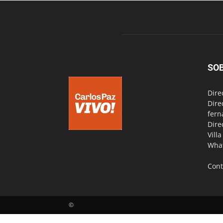
SO
Dire
Dire
fern
Dire
Vill
Wha
Cont
©