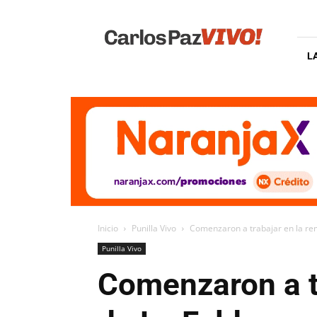
Carlos
Paz
Vivo
L
Inicio
Punilla Vivo
Comenzaron a trabajar en la re
Punilla Vivo
Comenzaron a t