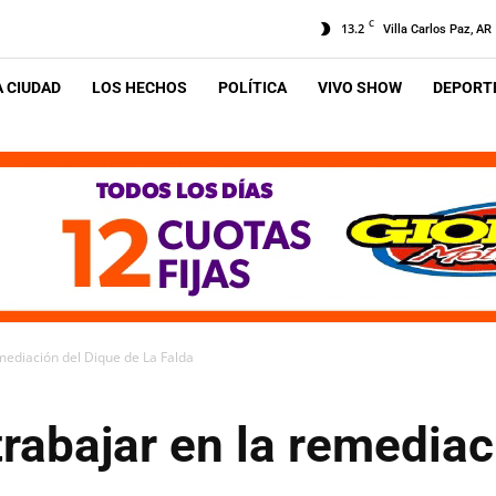
C
13.2
Villa Carlos Paz, AR
A CIUDAD
LOS HECHOS
POLÍTICA
VIVO SHOW
DEPORTE
mediación del Dique de La Falda
rabajar en la remediac