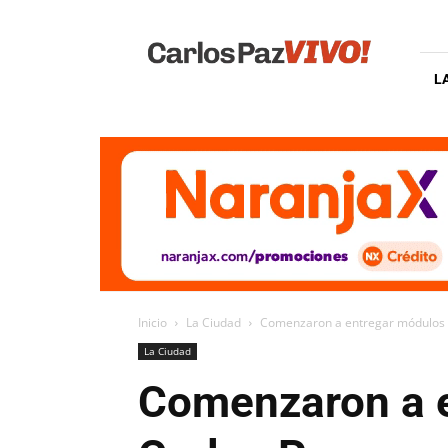
Carlos
Paz
Vivo
L
Inicio
La Ciudad
Comenzaron a entregar módulos a
La Ciudad
Comenzaron a e