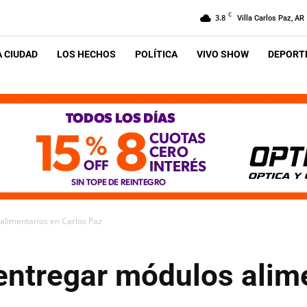
C
3.8
Villa Carlos Paz, AR
A CIUDAD
LOS HECHOS
POLÍTICA
VIVO SHOW
DEPORTE
limentarios en Carlos Paz
ntregar módulos alime