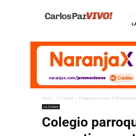
Carlos
Paz
Vivo
L
Inicio
La Ciudad
Colegio parroquial: El Arzobispad
La Ciudad
Colegio parroqu