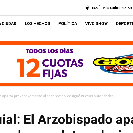
C
15.5
Villa Carlos Paz, AR
A CIUDAD
LOS HECHOS
POLÍTICA
VIVO SHOW
DEPORTE
o apartó preventivamente al sacerdote y designó nuevas autoridades...
ial: El Arzobispado ap