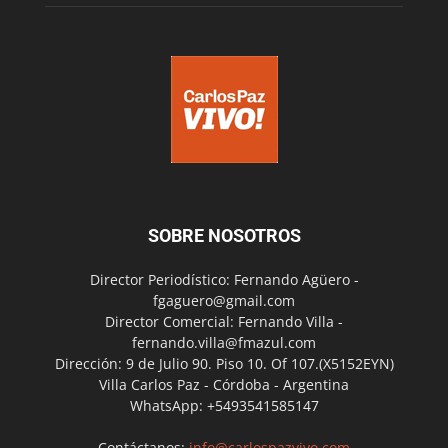
SOBRE NOSOTROS
Director Periodístico: Fernando Agüero -
fgaguero@gmail.com
Director Comercial: Fernando Villa -
fernando.villa@fmazul.com
Dirección: 9 de Julio 90. Piso 10. Of 107.(X5152EYN)
Villa Carlos Paz - Córdoba - Argentina
WhatsApp: +5493541585147
Contáctanos:
info@carlospazvivo.com