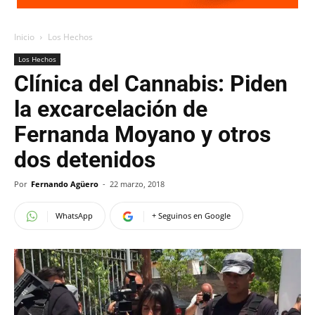
Inicio
Los Hechos
Los Hechos
Clínica del Cannabis: Piden
la excarcelación de
Fernanda Moyano y otros
dos detenidos
Por
Fernando Agüero
-
22 marzo, 2018
WhatsApp
+ Seguinos en Google