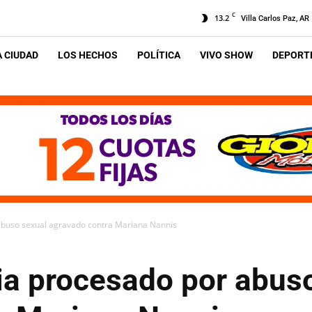
C
13.2
Villa Carlos Paz, AR
A CIUDAD
LOS HECHOS
POLÍTICA
VIVO SHOW
DEPORTE
abuso sexual agravado contra Mariana Nannis
ia procesado por abus