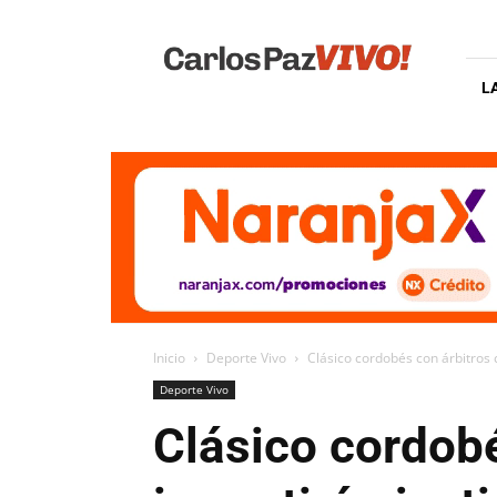
Carlos
Paz
Vivo
L
Inicio
Deporte Vivo
Clásico cordobés con árbitros 
Deporte Vivo
Clásico cordob