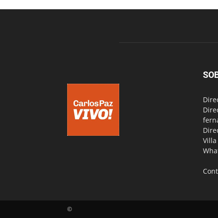
SO
Dire
Dire
fern
Dire
Vill
Wha
Cont
©