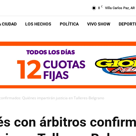
C
8
Villa Carlos Paz, AR
A CIUDAD
LOS HECHOS
POLÍTICA
VIVO SHOW
DEPORTE
confirmados: Quiénes impartirán justicia en Talleres-Belgrano
és con árbitros confir