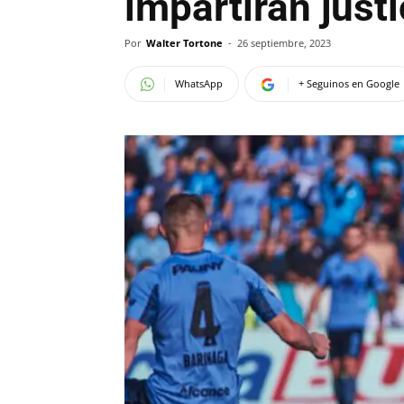
impartirán just
Por
Walter Tortone
-
26 septiembre, 2023
WhatsApp
+ Seguinos en Google