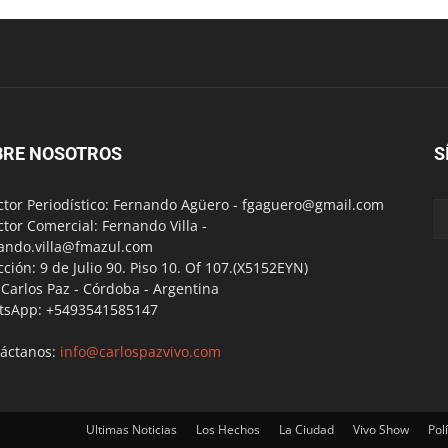
BRE NOSOTROS
S
ctor Periodístico: Fernando Agüero -
fgaguero@gmail.com
ctor Comercial: Fernando Villa -
ando.villa@fmazul.com
cción: 9 de Julio 90. Piso 10. Of 107.(X5152EYN)
a Carlos Paz - Córdoba - Argentina
tsApp: +5493541585147
áctanos:
info@carlospazvivo.com
Ultimas Noticias
Los Hechos
La Ciudad
Vivo Show
Polí