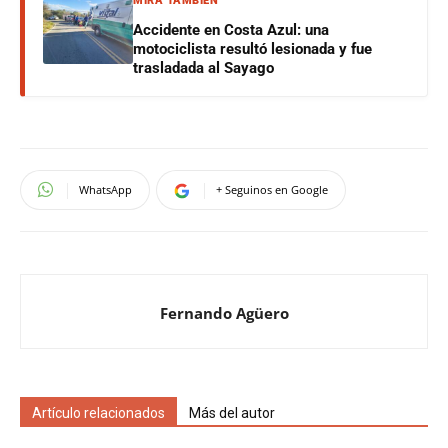
MIRÁ TAMBIÉN
Accidente en Costa Azul: una
motociclista resultó lesionada y fue
trasladada al Sayago
WhatsApp
+ Seguinos en Google
Fernando Agüero
Artículo relacionados
Más del autor