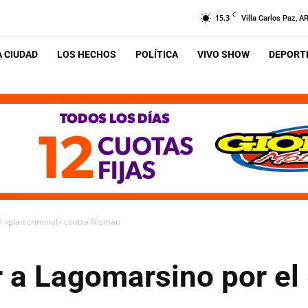
C
15.3
Villa Carlos Paz, A
A CIUDAD
LOS HECHOS
POLÍTICA
VIVO SHOW
DEPORTE
l «plan criminal» contra Nisman
r a Lagomarsino por el