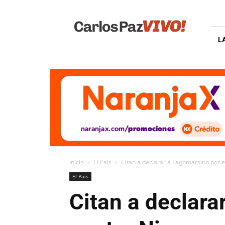
Carlos
Paz
Vivo
L
Inicio
El Pais
Citan a declarar a Lagomarsino por e
El Pais
Citan a declara