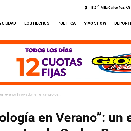
C
13.2
Villa Carlos Paz, AR
A CIUDAD
LOS HECHOS
POLÍTICA
VIVO SHOW
DEPORTE
un evento innovador en el centro de...
ología en Verano”: un 