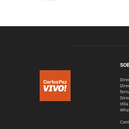
SO
Dire
Dire
fern
Dire
Vill
Wha
Cont