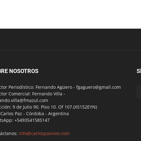
BRE NOSOTROS
S
ctor Periodístico: Fernando Agüero -
fgaguero@gmail.com
ctor Comercial: Fernando Villa -
ando.villa@fmazul.com
cción: 9 de Julio 90. Piso 10. Of 107.(X5152EYN)
a Carlos Paz - Córdoba - Argentina
tsApp: +5493541585147
áctanos:
info@carlospazvivo.com