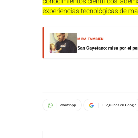
conocimientos científicos, además
experiencias tecnológicas de man
MIRÁ TAMBIÉN
San Cayetano: misa por el pan
WhatsApp
+ Seguinos en Google