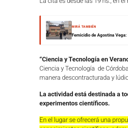
La cita es desde las 19 hs., en e
MIRÁ TAMBIÉN
Femicidio de Agostina Vega: 
“Ciencia y Tecnología en Veran
Ciencia y Tecnología de Córdoba,
manera descontracturada y lúdica
La actividad está destinada a to
experimentos científicos.
En el lugar se ofrecerá una prop