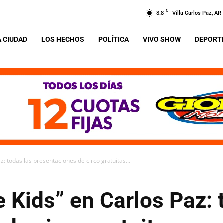
C
8.8
Villa Carlos Paz, AR
A CIUDAD
LOS HECHOS
POLÍTICA
VIVO SHOW
DEPORTE
z: todas las presentaciones de circo gratuitas...
e Kids” en Carlos Paz: 