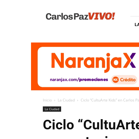
Carlos
Paz
Vivo
L
Inicio
La Ciudad
Ciclo “CultuArte Kids” en Carlos Pa
La Ciudad
Ciclo “CultuArt