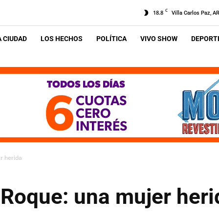
C
18.8
Villa Carlos Paz, A
A CIUDAD
LOS HECHOS
POLÍTICA
VIVO SHOW
DEPORTE
r herida
Roque: una mujer heri