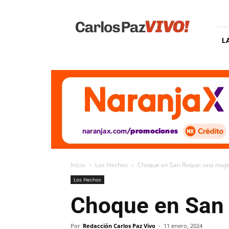
Carlos
Paz
Vivo
L
Inicio
Los Hechos
Choque en San Roque: una muje
Los Hechos
Choque en San 
Por
Redacción Carlos Paz Vivo
-
11 enero, 2024