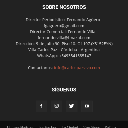
SOBRE NOSOTROS
Director Periodístico: Fernando Agüero -
fgaguero@gmail.com
Director Comercial: Fernando Villa -
fernando.villa@fmazul.com
Dirección: 9 de Julio 90. Piso 10. Of 107.(X5152EYN)
Villa Carlos Paz - Córdoba - Argentina
WhatsApp: +5493541585147
Contáctanos:
info@carlospazvivo.com
SÍGUENOS
Ultimas Noticias
Los Hechos
La Ciudad
Vivo Show
Política