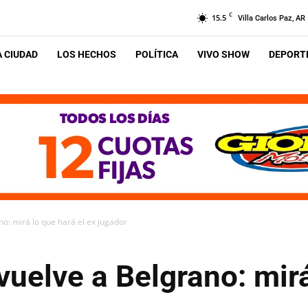
C
15.5
Villa Carlos Paz, AR
A CIUDAD
LOS HECHOS
POLÍTICA
VIVO SHOW
DEPORTE
o: mirá lo que hará el ex jugador
uelve a Belgrano: mirá