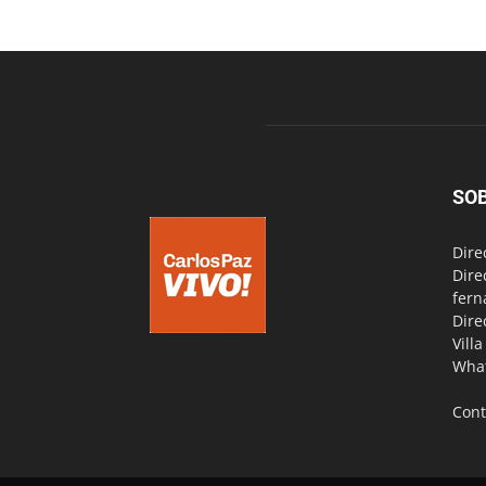
SO
Dire
Dire
fern
Dire
Vill
Wha
Cont