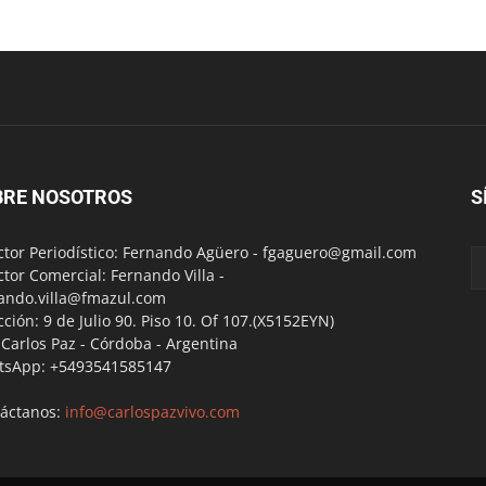
BRE NOSOTROS
S
ctor Periodístico: Fernando Agüero -
fgaguero@gmail.com
ctor Comercial: Fernando Villa -
ando.villa@fmazul.com
cción: 9 de Julio 90. Piso 10. Of 107.(X5152EYN)
a Carlos Paz - Córdoba - Argentina
tsApp: +5493541585147
áctanos:
info@carlospazvivo.com