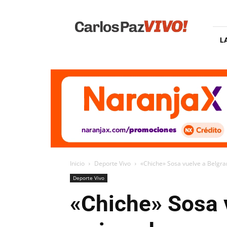
Carlos
Paz
Vivo
L
Inicio
Deporte Vivo
«Chiche» Sosa vuelve a Belgran
Deporte Vivo
«Chiche» Sosa v