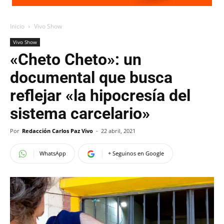
Inicio
Vivo Show
Vivo Show
«Cheto Cheto»: un
documental que busca
reflejar «la hipocresía del
sistema carcelario»
Por
Redacción Carlos Paz Vivo
-
22 abril, 2021
WhatsApp
+ Seguinos en Google