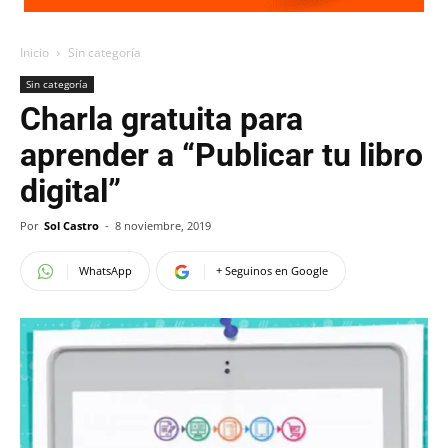
Inicio
Sin categoría
Sin categoría
Charla gratuita para
aprender a “Publicar tu libro
digital”
Por
Sol Castro
-
8 noviembre, 2019
WhatsApp
+ Seguinos en Google