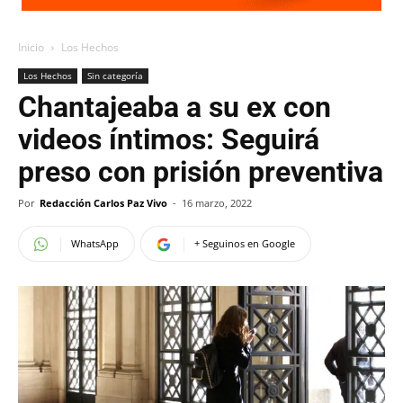
Inicio
Los Hechos
Los Hechos
Sin categoría
Chantajeaba a su ex con
videos íntimos: Seguirá
preso con prisión preventiva
Por
Redacción Carlos Paz Vivo
-
16 marzo, 2022
WhatsApp
+ Seguinos en Google