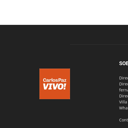
SO
Dire
Dire
fern
Dire
Vill
Wha
Cont