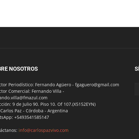
BRE NOSOTROS
S
ctor Periodístico: Fernando Agüero -
fgaguero@gmail.com
ctor Comercial: Fernando Villa -
ando.villa@fmazul.com
cción: 9 de Julio 90. Piso 10. Of 107.(X5152EYN)
a Carlos Paz - Córdoba - Argentina
tsApp: +5493541585147
áctanos:
info@carlospazvivo.com