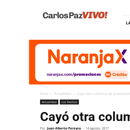
Carlos
Paz
Vivo
L
Inicio
Actualidad
Cayó otra columna de alumbrado
Actualidad
Los Hechos
Cayó otra colu
Por
Juan Alberto Pereyra
-
14 agosto, 2017