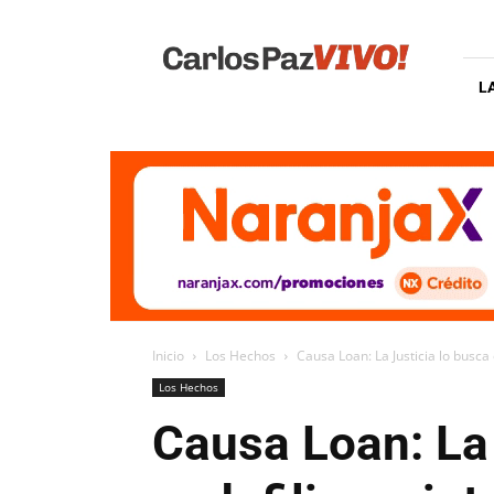
Carlos
Paz
Vivo
L
Inicio
Los Hechos
Causa Loan: La Justicia lo busca 
Los Hechos
Causa Loan: La 