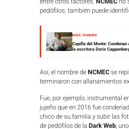
entre otros factores.
NCMEC
no s
pedófilos: también puede identif
MIRÁ TAMBIÉN
Capilla del Monte: Condenan 
la escritora Doris Cappenber
Así, el nombre de
NCMEC
se rep
terminaron con allanamientos e
Fue, por ejemplo, instrumental e
jujeño que en 2016 fue condenado
chico de su familia y subir las fo
de pedófilos de la
Dark Web
, un