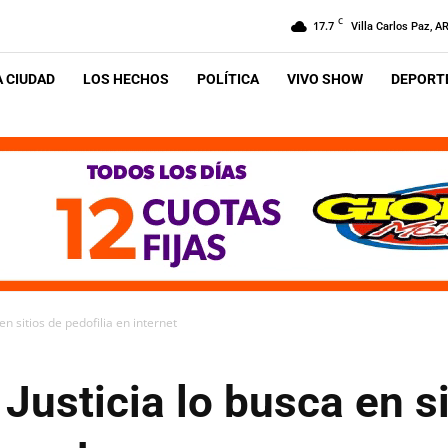
C
17.7
Villa Carlos Paz, A
A CIUDAD
LOS HECHOS
POLÍTICA
VIVO SHOW
DEPORTE
en sitios de pedofilia en internet
Justicia lo busca en si