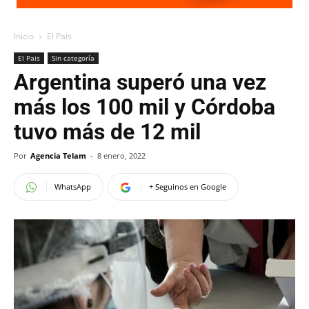
Inicio
El Pais
El Pais
Sin categoría
Argentina superó una vez
más los 100 mil y Córdoba
tuvo más de 12 mil
Por
Agencia Telam
-
8 enero, 2022
WhatsApp
+ Seguinos en Google