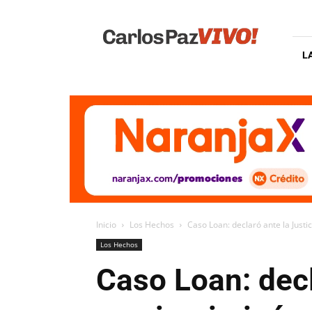
Carlos
Paz
Vivo
L
Inicio
Los Hechos
Caso Loan: declaró ante la Justic
Los Hechos
Caso Loan: decl