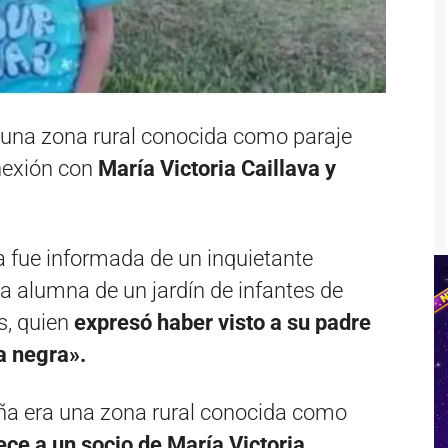
 una zona rural conocida como paraje
nexión con
María Victoria Caillava y
cia fue informada de un inquietante
a alumna de un jardín de infantes de
s, quien
expresó haber visto a su padre
a negra».
iña era una zona rural conocida como
ece a un socio de María Victoria