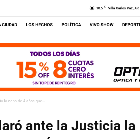
C
10.5
Villa Carlos Paz, AR
A CIUDAD
LOS HECHOS
POLÍTICA
VIVO SHOW
DEPORTE
ia la nena de 4 años que...
aró ante la Justicia la