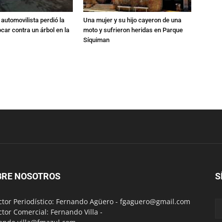
automovilista perdió la
Una mujer y su hijo cayeron de una
ocar contra un árbol en la
moto y sufrieron heridas en Parque
Síquiman
BRE NOSOTROS
S
ctor Periodístico: Fernando Agüero -
fgaguero@gmail.com
ctor Comercial: Fernando Villa -