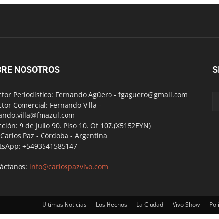
BRE NOSOTROS
S
ctor Periodístico: Fernando Agüero -
fgaguero@gmail.com
ctor Comercial: Fernando Villa -
ando.villa@fmazul.com
cción: 9 de Julio 90. Piso 10. Of 107.(X5152EYN)
a Carlos Paz - Córdoba - Argentina
tsApp: +5493541585147
áctanos:
info@carlospazvivo.com
Ultimas Noticias
Los Hechos
La Ciudad
Vivo Show
Polí