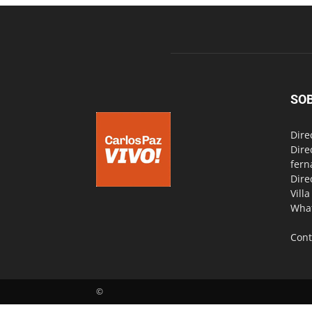
SO
Dire
Dire
fern
Dire
Vill
Wha
Cont
©