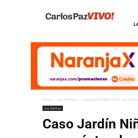
Carlos
Paz
Vivo
L
Inicio
Los Hechos
Caso Jardín Niño Dios: La fiscal c
Los Hechos
Caso Jardín Niñ