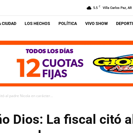
C
5.5
Villa Carlos Paz, AR
A CIUDAD
LOS HECHOS
POLÍTICA
VIVO SHOW
DEPORTE
itó al padre Nicola en carácter...
o Dios: La fiscal citó a