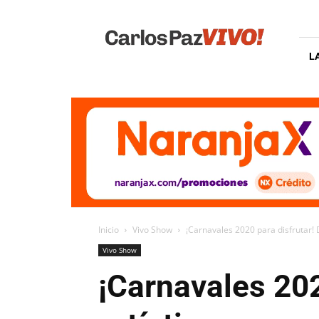
Carlos
Paz
Vivo
L
Inicio
Vivo Show
¡Carnavales 2020 para disfrutar! 
Vivo Show
¡Carnavales 202