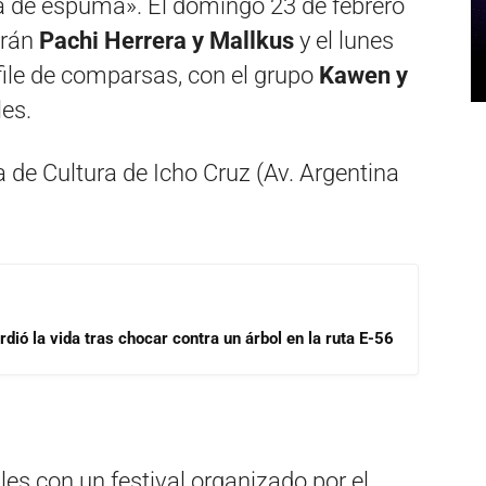
ra de espuma». El domingo 23 de febrero
arán
Pachi Herrera y Mallkus
y el lunes
sfile de comparsas, con el grupo
Kawen y
es.
a de Cultura de Icho Cruz (Av. Argentina
dió la vida tras chocar contra un árbol en la ruta E-56
les con un festival organizado por el