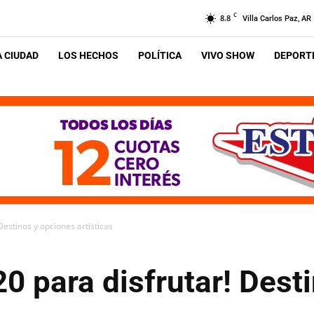
C
8.8
Villa Carlos Paz, AR
A CIUDAD
LOS HECHOS
POLÍTICA
VIVO SHOW
DEPORTE
Destinos y opciones artísticas
0 para disfrutar! Dest