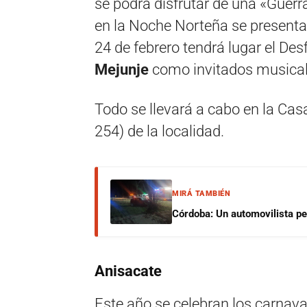
se podrá disfrutar de una «Guer
en la Noche Norteña se present
24 de febrero tendrá lugar el De
Mejunje
como invitados musical
Todo se llevará a cabo en la Cas
254) de la localidad.
MIRÁ TAMBIÉN
Córdoba: Un automovilista per
Anisacate
Este año se celebran los carnava