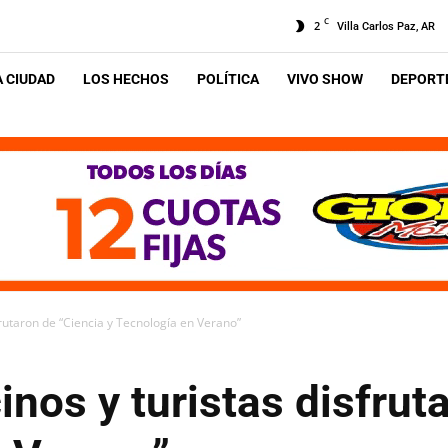
C
2
Villa Carlos Paz, AR
A CIUDAD
LOS HECHOS
POLÍTICA
VIVO SHOW
DEPORTE
frutaron de “Ciencia y Tecnología en Verano”
inos y turistas disfrut