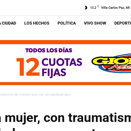
C
13.2
Villa Carlos Paz, AR
A CIUDAD
LOS HECHOS
POLÍTICA
VIVO SHOW
DEPORTE
matismo de cráneo tras ser atropellada por...
a mujer, con traumatis