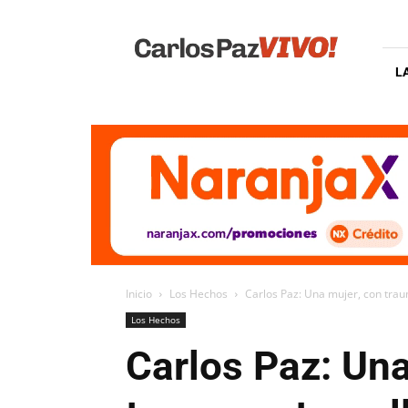
Carlos
Paz
Vivo
L
Inicio
Los Hechos
Carlos Paz: Una mujer, con trau
Los Hechos
Carlos Paz: Un