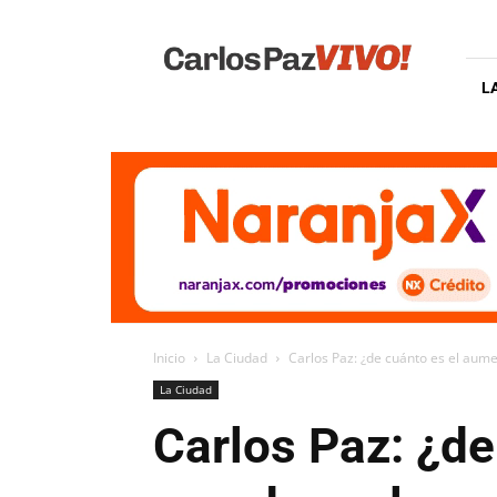
Carlos
Paz
Vivo
L
Inicio
La Ciudad
Carlos Paz: ¿de cuánto es el aume
La Ciudad
Carlos Paz: ¿de