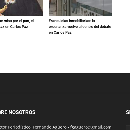
: misa por el pan, el
Franquicias inmobiliarias: la
 paz en Carlos Paz
ordenanza vuelve al centro del debate
en Carlos Paz
BRE NOSOTROS
S
ctor Periodístico: Fernando Agüero -
fgaguero@gmail.com