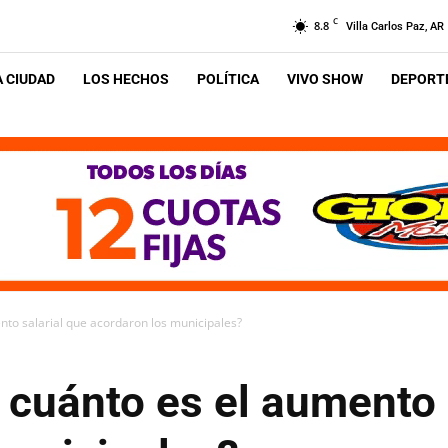
C
8.8
Villa Carlos Paz, AR
A CIUDAD
LOS HECHOS
POLÍTICA
VIVO SHOW
DEPORTE
nto salarial que acordaron los municipales?
 cuánto es el aumento 