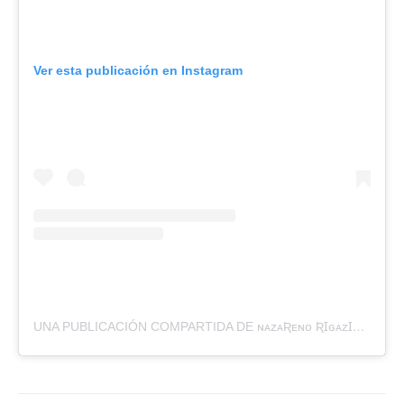
Ver esta publicación en Instagram
UNA PUBLICACIÓN COMPARTIDA DE ɴᴀᴢᴀƦᴇɴᴏ ƦꞮɢᴀᴢꞮᴏ (@NAZARIGAZIO)