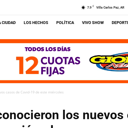
C
7.9
Villa Carlos Paz, AR
A CIUDAD
LOS HECHOS
POLÍTICA
VIVO SHOW
DEPORTE
evos casos de Covid-19 de este miércoles
 conocieron los nuevos