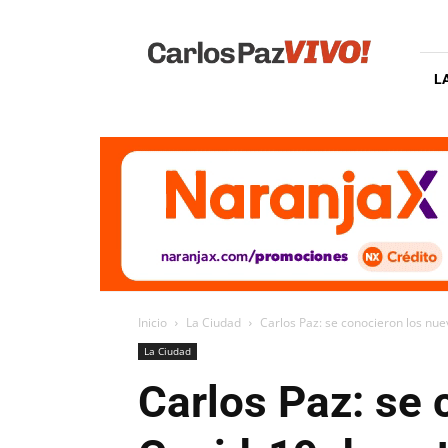
Carlos
Paz
Vivo
L
Inicio
La Ciudad
Carlos Paz: se conocieron los nu
La Ciudad
Carlos Paz: se