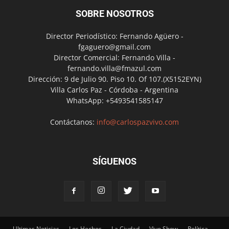
SOBRE NOSOTROS
Director Periodístico: Fernando Agüero -
fgaguero@gmail.com
Director Comercial: Fernando Villa -
fernando.villa@fmazul.com
Dirección: 9 de Julio 90. Piso 10. Of 107.(X5152EYN)
Villa Carlos Paz - Córdoba - Argentina
WhatsApp: +5493541585147
Contáctanos:
info@carlospazvivo.com
SÍGUENOS
Ultimas Noticias
Los Hechos
La Ciudad
Vivo Show
Política