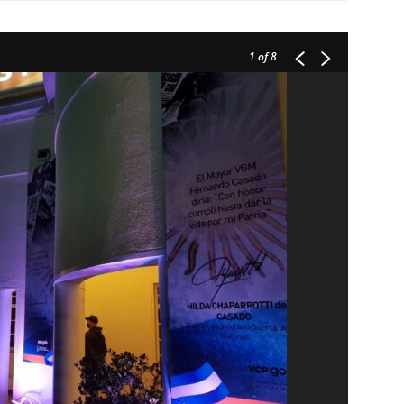
1
of 8