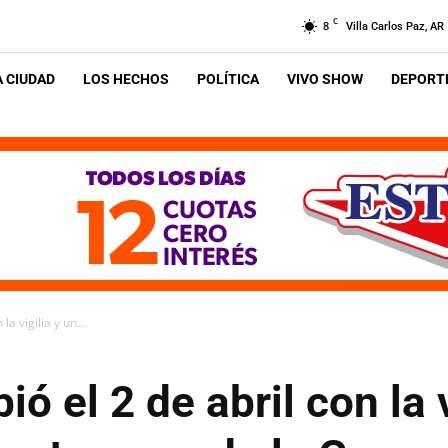
C
8
Villa Carlos Paz, AR
A CIUDAD
LOS HECHOS
POLÍTICA
VIVO SHOW
DEPORTE
la vigilia y un...
ió el 2 de abril con la v