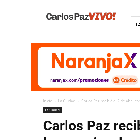
Carlos
Paz
Vivo
L
Inicio
La Ciudad
Carlos Paz recibió el 2 de abril con 
La Ciudad
Carlos Paz recib