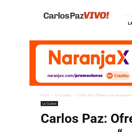
Carlos
Paz
Vivo
L
Inicio
La Ciudad
Carlos Paz: Ofrece una recompens
La Ciudad
Carlos Paz: Of