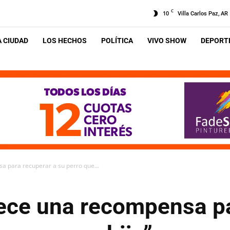
C
10
Villa Carlos Paz, AR
A CIUDAD
LOS HECHOS
POLÍTICA
VIVO SHOW
DEPORTE
a para recuperar a su perro que...
rece una recompensa pa