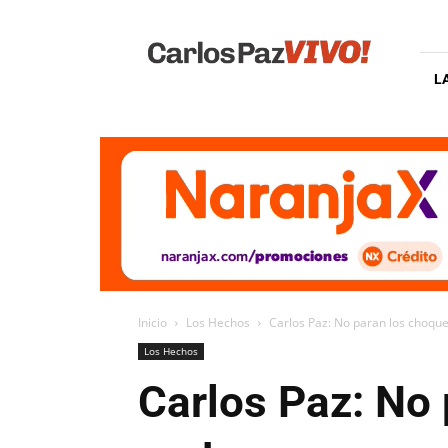
Carlos
Paz
Vivo
L
Inicio
Los Hechos
Carlos Paz: No paran los choque
Los Hechos
Carlos Paz: No 