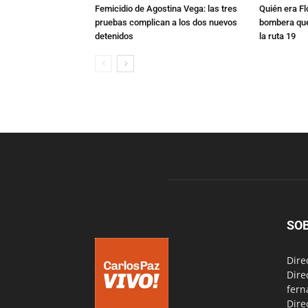
Femicidio de Agostina Vega: las tres
Quién era Fl
pruebas complican a los dos nuevos
bombera que
detenidos
la ruta 19
SO
Dire
Dire
fern
Dire