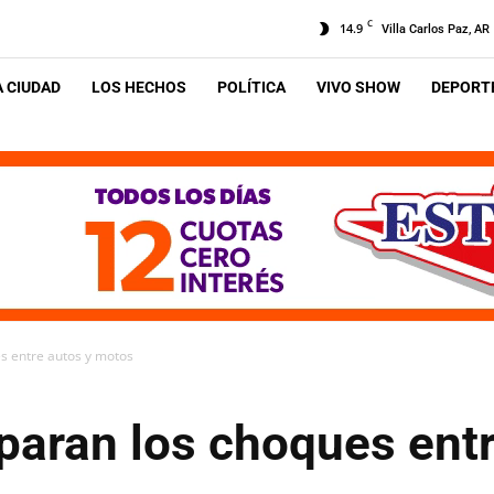
C
14.9
Villa Carlos Paz, AR
A CIUDAD
LOS HECHOS
POLÍTICA
VIVO SHOW
DEPORTE
s entre autos y motos
paran los choques entr