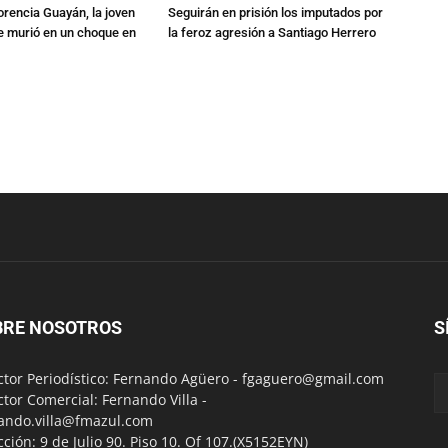
orencia Guayán, la joven
Seguirán en prisión los imputados por
 murió en un choque en
la feroz agresión a Santiago Herrero
BRE NOSOTROS
S
ctor Periodístico: Fernando Agüero -
fgaguero@gmail.com
ctor Comercial: Fernando Villa -
ando.villa@fmazul.com
cción: 9 de Julio 90. Piso 10. Of 107.(X5152EYN)