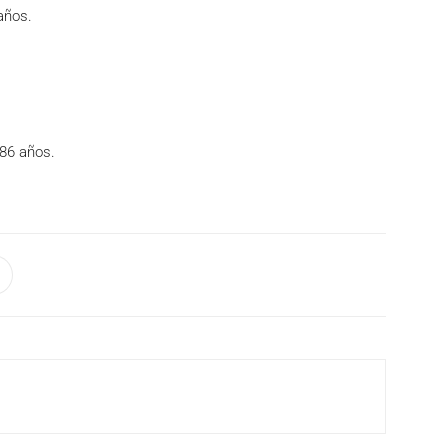
años.
 86 años.