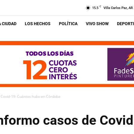
C
15.5
Villa Carlos Paz, AR
A CIUDAD
LOS HECHOS
POLÍTICA
VIVO SHOW
DEPORTE
e Covid-19: Cuántos hubo en Còrdoba
informo casos de Covi