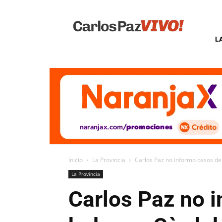
Carlos
Paz
Vivo
L
Inicio
La Provincia
Carlos Paz no informo casos d
La Provincia
Carlos Paz no 