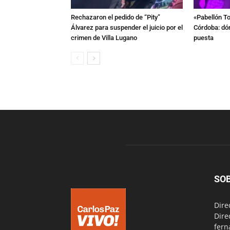
Rechazaron el pedido de “Pity”
«Pabellón To
Álvarez para suspender el juicio por el
Córdoba: dón
crimen de Villa Lugano
puesta
SO
Dire
Dire
fern