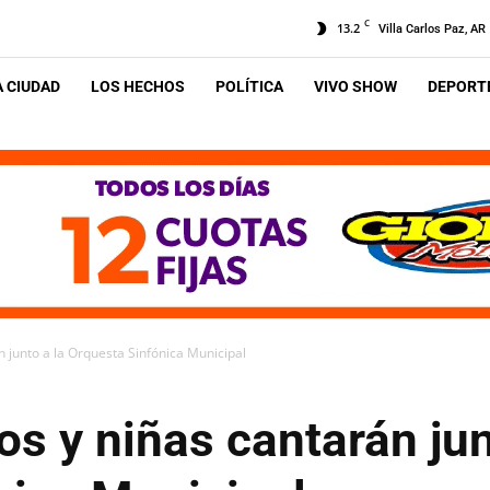
C
13.2
Villa Carlos Paz, AR
A CIUDAD
LOS HECHOS
POLÍTICA
VIVO SHOW
DEPORTE
n junto a la Orquesta Sinfónica Municipal
os y niñas cantarán jun