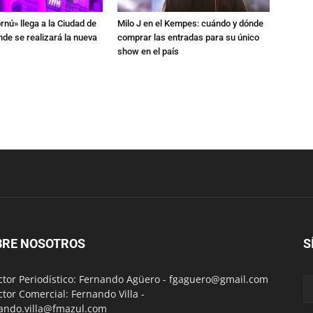
rnú» llega a la Ciudad de
Milo J en el Kempes: cuándo y dónde
de se realizará la nueva
comprar las entradas para su único
show en el país
BRE NOSOTROS
S
ctor Periodístico: Fernando Agüero -
fgaguero@gmail.com
ctor Comercial: Fernando Villa -
ando.villa@fmazul.com