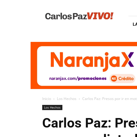
Carlos
Paz
Vivo
L
Inicio
Los Hechos
Carlos Paz: Presos por ir en mot
Los Hechos
Carlos Paz: Pre