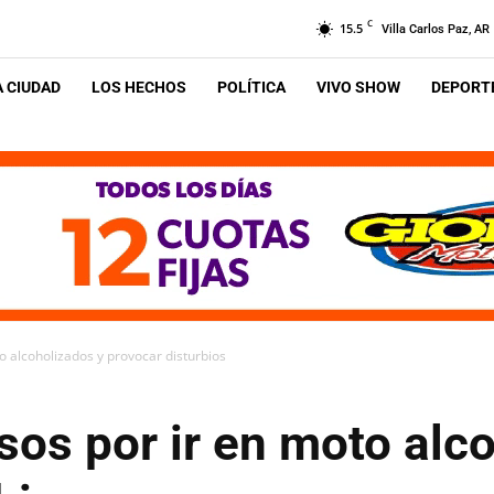
C
15.5
Villa Carlos Paz, AR
A CIUDAD
LOS HECHOS
POLÍTICA
VIVO SHOW
DEPORTE
o alcoholizados y provocar disturbios
sos por ir en moto alc