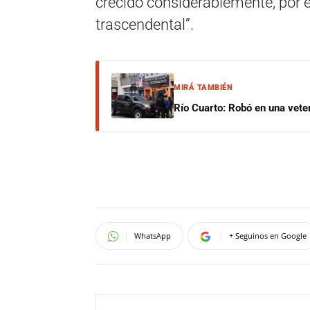
crecido considerablemente, por e
trascendental”.
MIRÁ TAMBIÉN
Río Cuarto: Robó en una veter
WhatsApp
+ Seguinos en Google