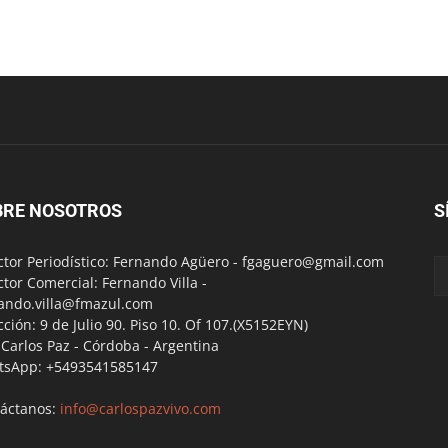
BRE NOSOTROS
S
ctor Periodístico: Fernando Agüero -
fgaguero@gmail.com
ctor Comercial: Fernando Villa -
ando.villa@fmazul.com
cción: 9 de Julio 90. Piso 10. Of 107.(X5152EYN)
a Carlos Paz - Córdoba - Argentina
tsApp: +5493541585147
áctanos:
info@carlospazvivo.com