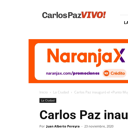
Carlos
Paz
Vivo
L
Inicio
La Ciudad
Carlos Paz inauguró el «Punto Mu
La Ciudad
Carlos Paz ina
Por
Juan Alberto Pereyra
-
23 noviembre, 2020