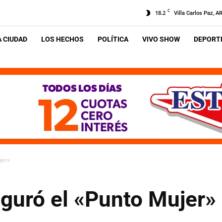
C
18.2
Villa Carlos Paz, A
A CIUDAD
LOS HECHOS
POLÍTICA
VIVO SHOW
DEPORTE
jer»
uguró el «Punto Mujer»