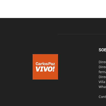
SO
Dire
Dire
fern
Dire
Vill
Wha
Cont