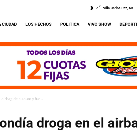
C
2
Villa Carlos Paz, AR
A CIUDAD
LOS HECHOS
POLÍTICA
VIVO SHOW
DEPORTE
airbag de su auto y fue...
ondía droga en el airb