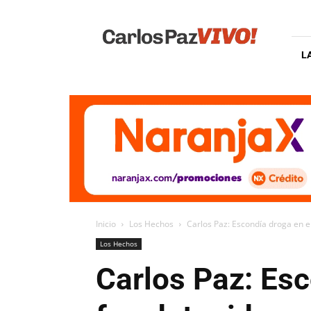
Carlos
Paz
Vivo
L
Inicio
Los Hechos
Carlos Paz: Escondía droga en el 
Los Hechos
Carlos Paz: Esc