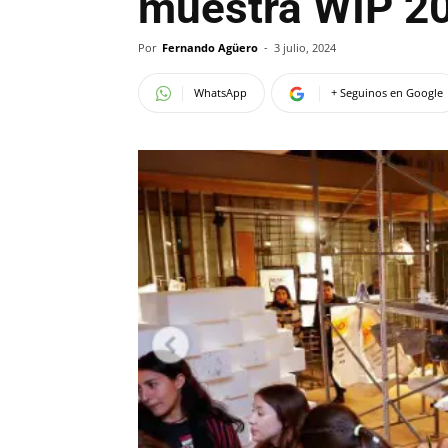
muestra WIP 2
Por
Fernando Agüero
-
3 julio, 2024
WhatsApp
+ Seguinos en Google