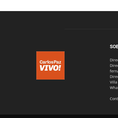
SO
Dire
Dire
fern
Dire
Vill
Wha
Cont