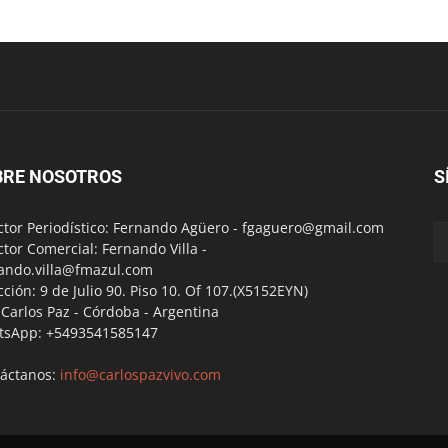
BRE NOSOTROS
S
ctor Periodístico: Fernando Agüero -
fgaguero@gmail.com
ctor Comercial: Fernando Villa -
ando.villa@fmazul.com
cción: 9 de Julio 90. Piso 10. Of 107.(X5152EYN)
a Carlos Paz - Córdoba - Argentina
tsApp: +5493541585147
áctanos:
info@carlospazvivo.com