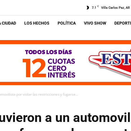
C
7.1
Villa Carlos Paz, AR
A CIUDAD
LOS HECHOS
POLÍTICA
VIVO SHOW
DEPORTE
ovilista por violar las restricciones y fugarse...
uvieron a un automovili