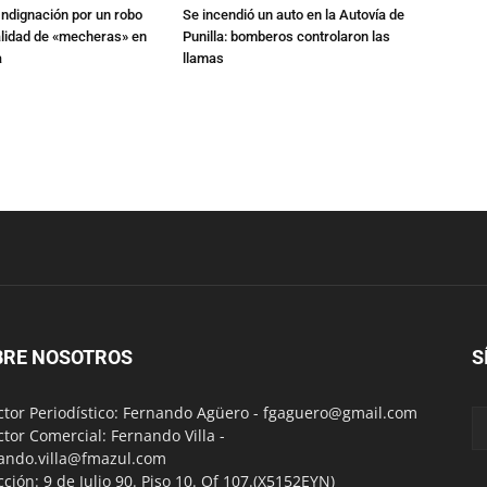
Indignación por un robo
Se incendió un auto en la Autovía de
alidad de «mecheras» en
Punilla: bomberos controlaron las
a
llamas
BRE NOSOTROS
S
ctor Periodístico: Fernando Agüero -
fgaguero@gmail.com
ctor Comercial: Fernando Villa -
ando.villa@fmazul.com
cción: 9 de Julio 90. Piso 10. Of 107.(X5152EYN)