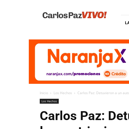
Carlos
Paz
Vivo
L
Inicio
Los Hechos
Carlos Paz: Detuvieron a un autom
Los Hechos
Carlos Paz: Det