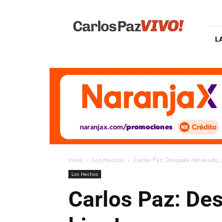
Carlos
Paz
Vivo
L
Inicio
Los Hechos
Carlos Paz: Después del asado, ¡
Los Hechos
Carlos Paz: Des