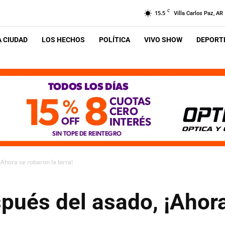
C
15.5
Villa Carlos Paz, AR
A CIUDAD
LOS HECHOS
POLÍTICA
VIVO SHOW
DEPORTE
Ahora se robaron la birra!
pués del asado, ¡Ahora