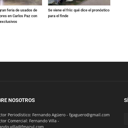
gran feria de usados de
Se viene el frío: qué dice el pronóstico
res en Carlos Paz con
para el finde
exclusivos
BRE NOSOTROS
S
ctor Periodístico: Fernando Agüero -
fgaguero@gmail.com
ctor Comercial: Fernando Villa -
ando.villa@fmazul.com