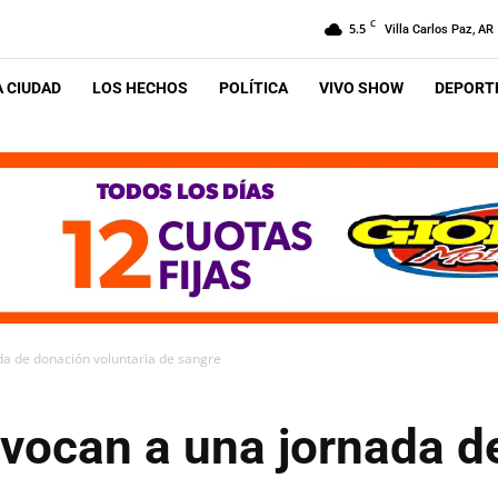
C
5.5
Villa Carlos Paz, AR
A CIUDAD
LOS HECHOS
POLÍTICA
VIVO SHOW
DEPORTE
da de donación voluntaria de sangre
nvocan a una jornada d