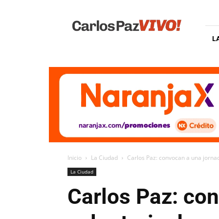
Carlos
Paz
Vivo
L
Inicio
La Ciudad
Carlos Paz: convocan a una jorna
La Ciudad
Carlos Paz: co