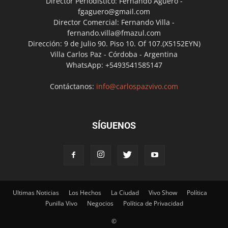
Director Periodístico: Fernando Agüero -
fgaguero@gmail.com
Director Comercial: Fernando Villa -
fernando.villa@fmazul.com
Dirección: 9 de Julio 90. Piso 10. Of 107.(X5152EYN)
Villa Carlos Paz - Córdoba - Argentina
WhatsApp: +5493541585147
Contáctanos:
info@carlospazvivo.com
SÍGUENOS
Ultimas Noticias
Los Hechos
La Ciudad
Vivo Show
Política
Punilla Vivo
Negocios
Política de Privacidad
©