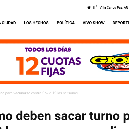
C
8
Villa Carlos Paz, AR
A CIUDAD
LOS HECHOS
POLÍTICA
VIVO SHOW
DEPORTE
no para vacunarse contra Covid-19 las personas...
mo deben sacar turno 