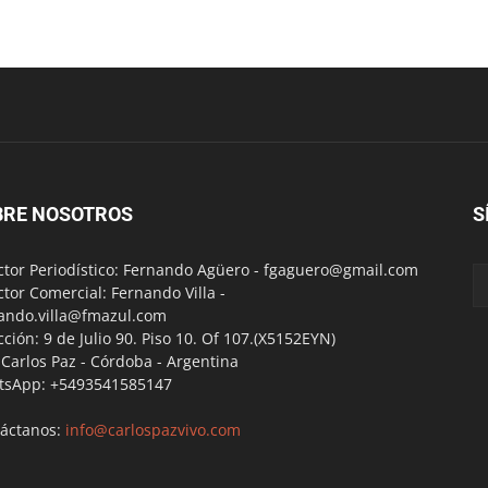
BRE NOSOTROS
S
ctor Periodístico: Fernando Agüero -
fgaguero@gmail.com
ctor Comercial: Fernando Villa -
ando.villa@fmazul.com
cción: 9 de Julio 90. Piso 10. Of 107.(X5152EYN)
a Carlos Paz - Córdoba - Argentina
tsApp: +5493541585147
áctanos:
info@carlospazvivo.com