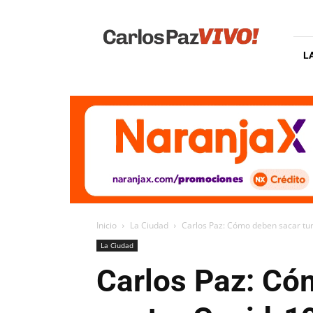
Carlos
Paz
Vivo
L
Inicio
La Ciudad
Carlos Paz: Cómo deben sacar tur
La Ciudad
Carlos Paz: Có