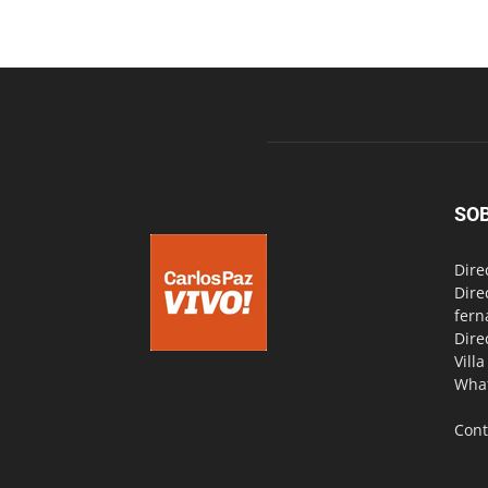
SO
Dire
Dire
fern
Dire
Vill
Wha
Cont