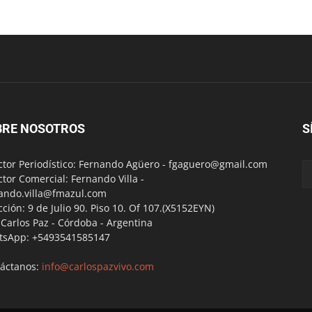
BRE NOSOTROS
S
ctor Periodístico: Fernando Agüero -
fgaguero@gmail.com
ctor Comercial: Fernando Villa -
ando.villa@fmazul.com
cción: 9 de Julio 90. Piso 10. Of 107.(X5152EYN)
a Carlos Paz - Córdoba - Argentina
tsApp: +5493541585147
áctanos:
info@carlospazvivo.com