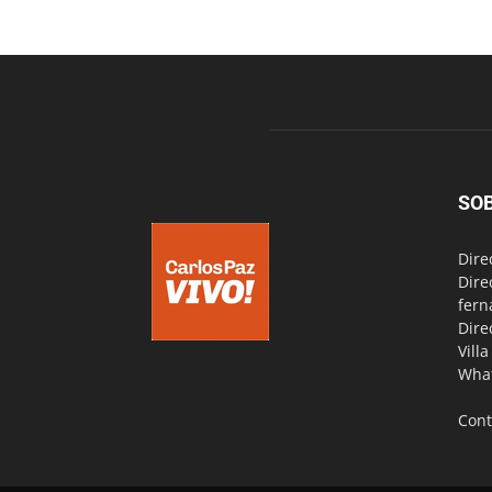
SO
Dire
Dire
fern
Dire
Vill
Wha
Cont