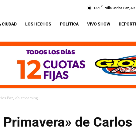
C
12.1
Villa Carlos Paz, AR
A CIUDAD
LOS HECHOS
POLÍTICA
VIVO SHOW
DEPORTE
rlos Paz, vía streaming
a Primavera» de Carlos 