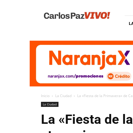
Carlos
Paz
Vivo
L
Inicio
La Ciudad
La «Fiesta de la Primavera» de Ca
La Ciudad
La «Fiesta de l