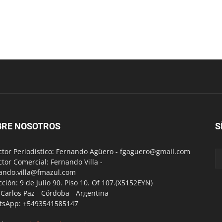
BRE NOSOTROS
S
ctor Periodístico: Fernando Agüero -
fgaguero@gmail.com
ctor Comercial: Fernando Villa -
ando.villa@fmazul.com
cción: 9 de Julio 90. Piso 10. Of 107.(X5152EYN)
a Carlos Paz - Córdoba - Argentina
tsApp: +5493541585147