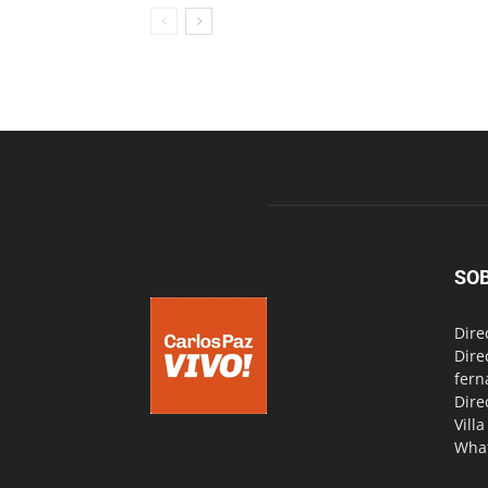
SO
Dire
Dire
fern
Dire
Vill
Wha