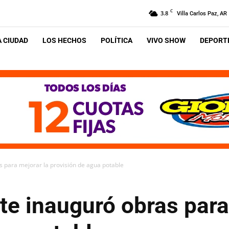
C
3.8
Villa Carlos Paz, AR
A CIUDAD
LOS HECHOS
POLÍTICA
VIVO SHOW
DEPORTE
s para mejorar la provisión de agua potable
te inauguró obras para