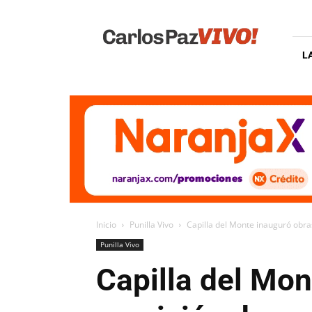
Carlos
Paz
Vivo
L
Inicio
Punilla Vivo
Capilla del Monte inauguró obra
Punilla Vivo
Capilla del Mon