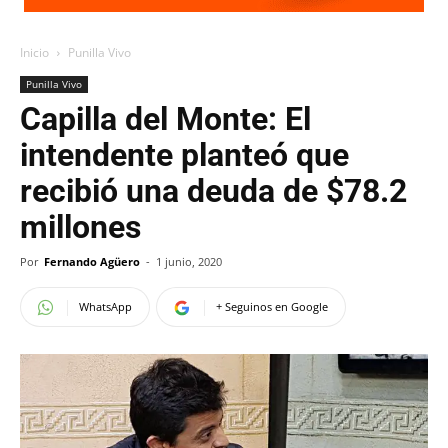
Inicio
Punilla Vivo
Punilla Vivo
Capilla del Monte: El
intendente planteó que
recibió una deuda de $78.2
millones
Por
Fernando Agüero
-
1 junio, 2020
WhatsApp
+ Seguinos en Google